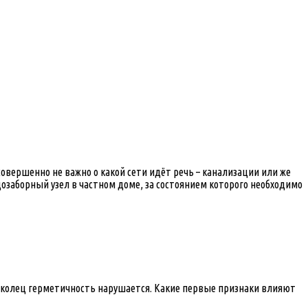
овершенно не важно о какой сети идёт речь – канализации или же
озаборный узел в частном доме, за состоянием которого необходимо
у колец герметичность нарушается. Какие первые признаки влияют