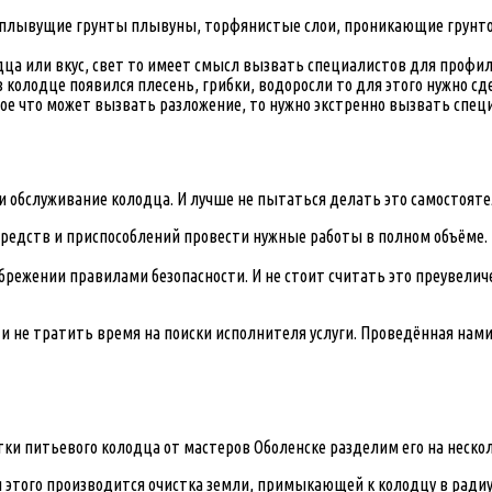
ть плывущие грунты плывуны, торфянистые слои, проникающие грунто
дца или вкус, свет то имеет смысл вызвать специалистов для профил
 в колодце появился плесень, грибки, водоросли то для этого нужно
гое что может вызвать разложение, то нужно экстренно вызвать спец
и обслуживание колодца. И лучше не пытаться делать это самостояте
редств и приспособлений провести нужные работы в полном объёме. 
брежении правилами безопасности. И не стоит считать это преувелич
и не тратить время на поиски исполнителя услуги. Проведённая нам
стки питьевого колодца от мастеров Оболенске разделим его на неск
этого производится очистка земли, примыкающей к колодцу в радиусе