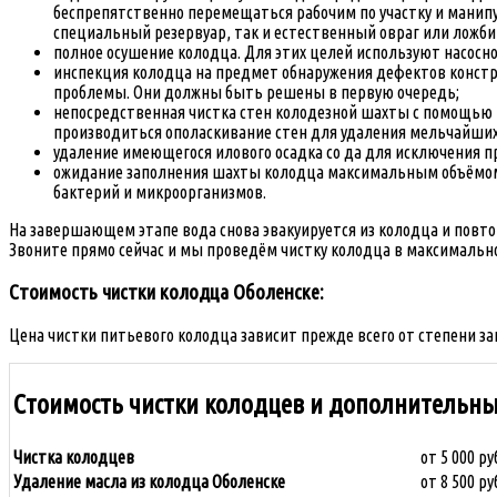
беспрепятственно перемещаться рабочим по участку и манипу
специальный резервуар, так и естественный овраг или ложби
полное осушение колодца. Для этих целей используют насосно
инспекция колодца на предмет обнаружения дефектов констру
проблемы. Они должны быть решены в первую очередь;
непосредственная чистка стен колодезной шахты с помощью 
производиться ополаскивание стен для удаления мельчайших 
удаление имеющегося илового осадка со да для исключения 
ожидание заполнения шахты колодца максимальным объёмом 
бактерий и микроорганизмов.
На завершающем этапе вода снова эвакуируется из колодца и повто
Звоните прямо сейчас и мы проведём чистку колодца в максимально
Стоимость чистки колодца Оболенске:
Цена чистки питьевого колодца зависит прежде всего от степени за
Стоимость чистки колодцев и дополнительны
Чистка колодцев
от 5 000 ру
Удаление масла из колодца Оболенске
от 8 500 ру