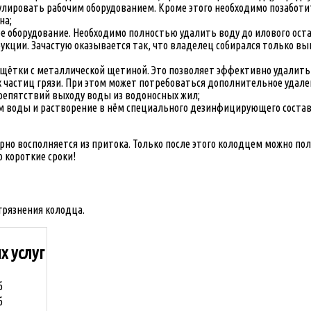
лировать рабочим оборудованием. Кроме этого необходимо позаботить
на;
е оборудование. Необходимо полностью удалить воду до илового оста
кции. Зачастую оказывается так, что владелец собирался только в
щётки с металлической щетиной. Это позволяет эффективно удалить 
частиц грязи. При этом может потребоваться дополнительное удален
препятствий выходу воды из водоносных жил;
воды и растворение в нём специального дезинфицирующего состава.
рно восполняется из притока. Только после этого колодцем можно по
 короткие сроки!
грязнения колодца.
х услуг
б
б