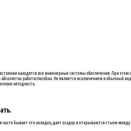
остоянии находятся все инженерные системы обеспечения. При этом с
ь абсолютно работоспособна. Не является исключением и обычный вод
полную негодность.
ать.
ак часто бывает что колодец дает осадку и открываются стыки межд