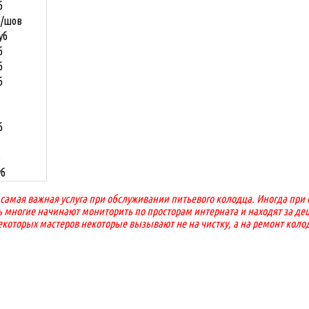
б
б/шов
уб
б
б
б
б
б
уб
 самая важная услуга при обслуживании питьевого колодца. Иногда пр
ь многие начинают мониторить по просторам интерната и находят за деш
екоторых мастеров некоторые вызывают не на чистку, а на ремонт коло