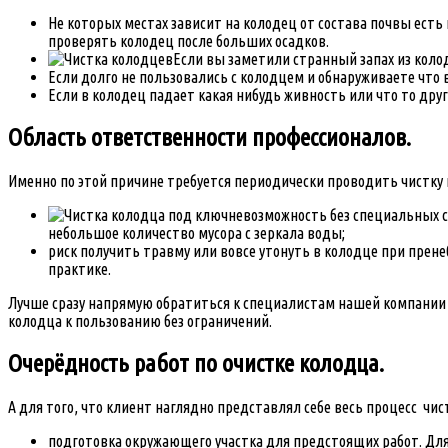
Не которых местах зависит на колодец от состава почвы ес
проверять колодец после больших осадков.
Если вы заметили странный запах из коло
Если долго не пользовались с колодцем и обнаруживаете что
Если в колодец падает какая нибудь живность или что то дру
Область ответственности профессионалов.
Именно по этой причине требуется периодически проводить чистку 
невозможность без специальных с
небольшое количество мусора с зеркала воды;
риск получить травму или вовсе утонуть в колодце при прене
практике.
Лучше сразу напрямую обратиться к специалистам нашей компании 
колодца к пользованию без ограничений.
Очерёдность работ по очистке колодца.
А для того, что клиент наглядно представлял себе весь процесс чи
подготовка окружающего участка для предстоящих работ. Для 