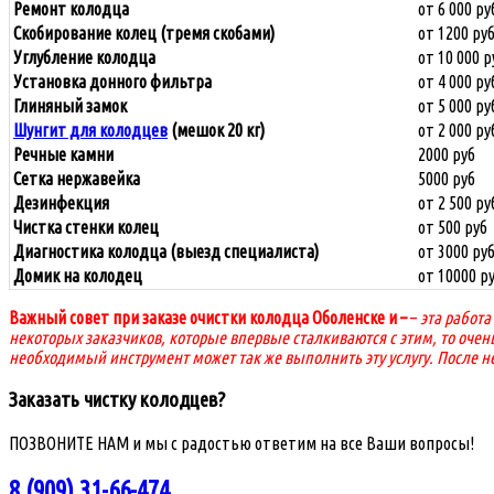
Ремонт колодца
от 6 000 ру
Скобирование колец (тремя скобами)
от 1200 ру
Углубление колодца
от 10 000 р
Установка донного фильтра
от 4 000 ру
Глиняный замок
от 5 000 ру
Шунгит для колодцев
(мешок 20 кг)
от 2 000 ру
Речные
камни
2000 руб
Сетка нержавейка
5000 руб
Дезинфекция
от 2 500 ру
Чистка стенки
колец
от 500 руб
Диагностика колодца (выезд специалиста)
от 3000 ру
Домик на колодец
от 10000 р
Важный совет при заказе очистки колодца Оболенске и
–
–
эта работа
некоторых заказчиков, которые впервые сталкиваются с этим, то очен
необходимый инструмент может так же выполнить эту услугу. После н
Заказать чистку колодцев?
ПОЗВОНИТЕ НАМ и мы с радостью ответим на все Ваши вопросы!
8 (909) 31-66-474